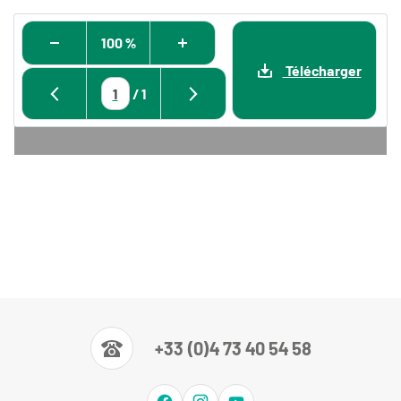
100 %
Télécharger
/
1
+33 (0)4 73 40 54 58