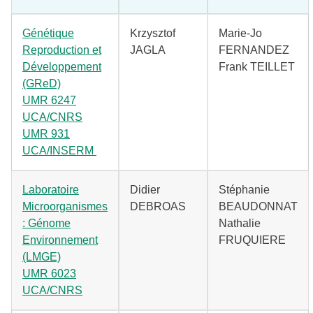
Génétique
Krzysztof
Marie-Jo
Reproduction et
JAGLA
FERNANDEZ
Développement
Frank TEILLET
(GReD)
UMR 6247
UCA/CNRS
UMR 931
UCA/INSERM
Laboratoire
Didier
Stéphanie
Microorganismes
DEBROAS
BEAUDONNAT
: Génome
Nathalie
Environnement
FRUQUIERE
(LMGE)
UMR 6023
UCA/CNRS