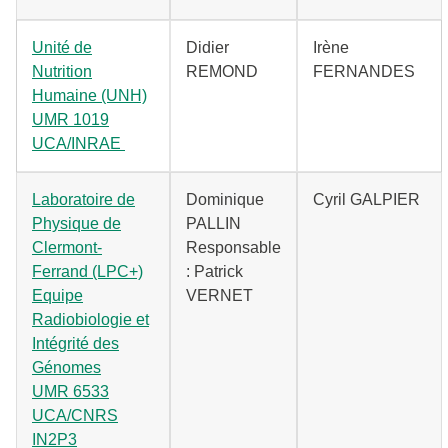
Unité de
Didier
Irène
Nutrition
REMOND
FERNANDES
Humaine (UNH)
UMR 1019
UCA/INRAE
Laboratoire de
Dominique
Cyril GALPIER
Physique de
PALLIN
Clermont-
Responsable
Ferrand (LPC+)
: Patrick
Equipe
VERNET
Radiobiologie et
Intégrité des
Génome
s
UMR 6533
UCA/CNRS
IN2P3