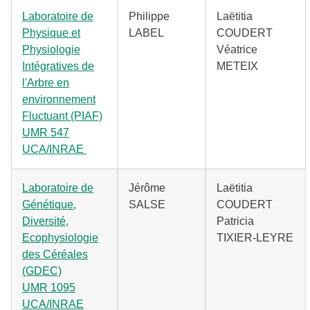
Laboratoire de
Philippe
Laëtitia
Physique et
LABEL
COUDERT
Physiologie
Véatrice
Intégratives de
METEIX
l'Arbre en
environnement
Fluctuant (PIAF)
UMR 547
UCA/INRAE
Laboratoire de
Jérôme
Laëtitia
Génétique,
SALSE
COUDERT
Diversité,
Patricia
Ecophysiologie
TIXIER-LEYRE
des Céréales
(GDEC)
UMR 1095
UCA/INRAE